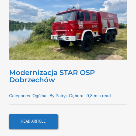
Modernizacja STAR OSP
Dobrzechów
Categories:
Ogólna
By
Patryk Gębura
0,8 min read
READ ARTICLE