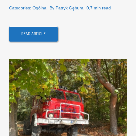
Categories:
Ogólna
By
Patryk Gębura
0,7 min read
READ ARTICLE