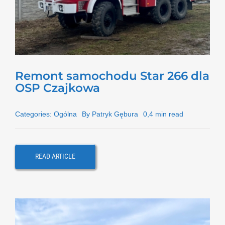
Remont samochodu Star 266 dla
OSP Czajkowa
Categories:
Ogólna
By
Patryk Gębura
0,4 min read
READ ARTICLE